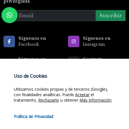
privilegiada:
Suscribir
Síguenos en
Síguenos en
Facebook
Instagram
Síguenos en
Contacta
TikTok
con nosotros
Uso de Cookies
Utilizamos cookies propias y de terceros (Google),
con finalidades analíticas. Puede
Aceptar
el
tratamiento,
Rechazarlo
u obtener
Más Información
.
Copyright ©
2018/26
Divine Properties.
Diseñado por
Atomus Web Design
Política de Privacidad
Aviso Legal
/
Política de Privacidad
/
Política de Cookies