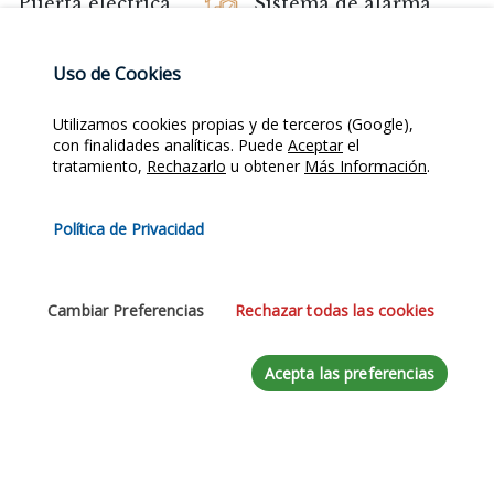
Puerta eléctrica
Sistema de alarma
Vistas al mar
WiFi
Uso de Cookies
Utilizamos cookies propias y de terceros (Google),
Comparte:
con finalidades analíticas. Puede
Aceptar
el
tratamiento,
Rechazarlo
u obtener
Más Información
.
Consultar esta propiedad
Política de Privacidad
Nombre
*
Cambiar Preferencias
Rechazar todas las cookies
Acepta las preferencias
Email
*
Teléfono