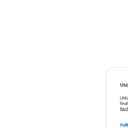
Uso
Util
fina
Rec
Polí