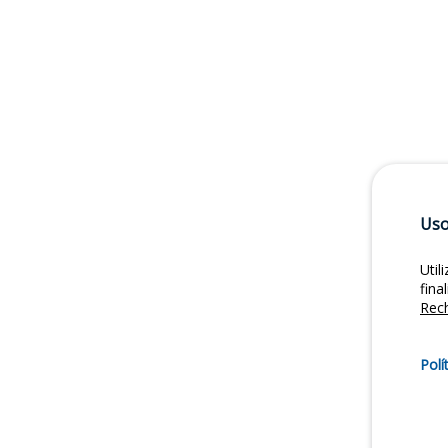
Uso
Util
fina
Rec
Polí