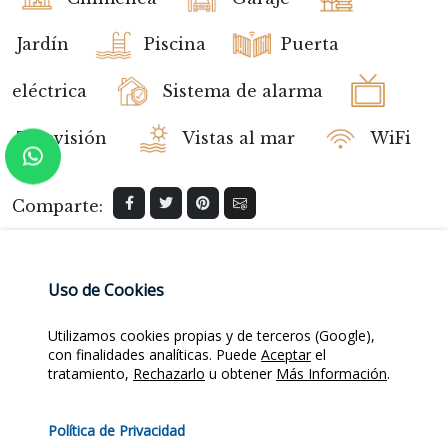
Jardín
Piscina
Puerta
eléctrica
Sistema de alarma
Televisión
Vistas al mar
WiFi
Comparte:
Consultar esta propiedad
Uso de Cookies
Utilizamos cookies propias y de terceros (Google),
Nombre
*
con finalidades analíticas. Puede
Aceptar
el
tratamiento,
Rechazarlo
u obtener
Más Información
.
Política de Privacidad
Email
*